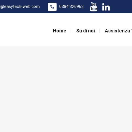
o@easytech-web.com
0384 326962
Home
Su di noi
Assistenza 